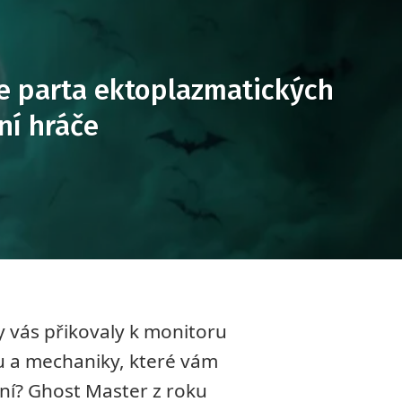
le parta ektoplazmatických
ní hráče
y vás přikovaly k monitoru
u a mechaniky, které vám
ení? Ghost Master z roku