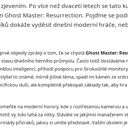
jevením. Po více než dvaceti letech se tato kul
 Ghost Master: Resurrection. Pojďme se podíva
íků dokáže vyděsit dnešní moderní hráče, nebo
rvé objevily zprávy o tom, že se chystá
Ghost Master: Res
i stavu dnešního herního průmyslu. Často totiž dostáváme 
mělou inteligencí, přihodí podporu pro širokoúhlé monitory 
lyšel to známé, mírně jízlivé téma, spadl mi kámen ze srdce. 
ecifickou duši, ale kompletně překopali základy tak, aby hra 
zapomeňte na moderní horory, kde s roztřesenou kamerou a u
 totiž vy, kdo tahá za nitky. Stáváte se jakýmsi manažere
 armády přízraků, jakou si umíte představit. Vaším úkolem j