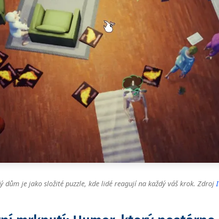
ý dům je jako složité puzzle, kde lidé reagují na každý váš krok. Zdroj