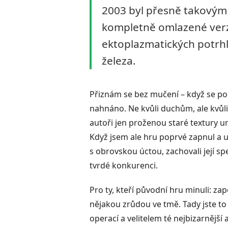
2003 byl přesně takovým z
kompletně omlazené verzi
ektoplazmatických potrhl
železa.
Přiznám se bez mučení – když se pop
nahnáno. Ne kvůli duchům, ale kvůl
autoři jen proženou staré textury u
Když jsem ale hru poprvé zapnul a us
s obrovskou úctou, zachovali její sp
tvrdé konkurenci.
Pro ty, kteří původní hru minuli: 
nějakou zrůdou ve tmě. Tady jste to
operací a velitelem té nejbizarnější