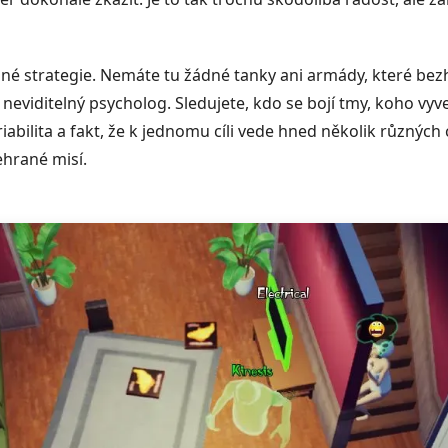
ěžné strategie. Nemáte tu žádné tanky ani armády, které be
 neviditelný psycholog. Sledujete, kdo se bojí tmy, koho vy
abilita a fakt, že k jednomu cíli vede hned několik různých c
ehrané misí.