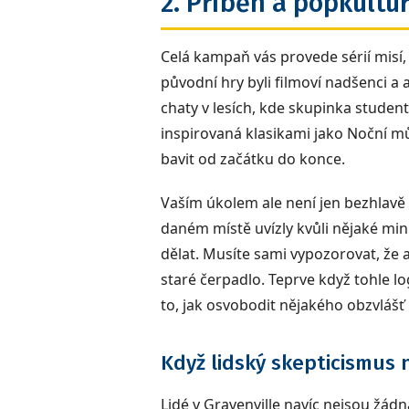
2. Příběh a popkultu
Celá kampaň vás provede sérií misí,
původní hry byli filmoví nadšenci a 
chaty v lesích, kde skupinka student
inspirovaná klasikami jako Noční mů
bavit od začátku do konce.
Vaším úkolem ale není jen bezhlavě 
daném místě uvízly kvůli nějaké min
dělat. Musíte sami vypozorovat, že 
staré čerpadlo. Teprve když tohle lo
to, jak osvobodit nějakého obzvlášť
Když lidský skepticismus n
Lidé v Gravenville navíc nejsou žádn