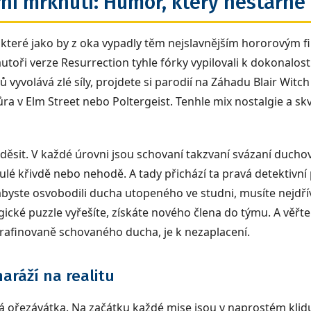
rní mrknutí: Humor, který nestárne
 které jako by z oka vypadly těm nejslavnějším hororovým fi
autoři verze Resurrection tyhle fórky vypilovali k dokonalos
ů vyvolává zlé síly, projdete si parodií na Záhadu Blair Witc
ra v Elm Street nebo Poltergeist. Tenhle mix nostalgie a s
děsit. V každé úrovni jsou schovaní takzvaní svázaní duchov
ulé křivdě nebo nehodě. A tady přichází ta pravá detektivn
abyste osvobodili ducha utopeného ve studni, musíte nejdřív
gické puzzle vyřešíte, získáte nového člena do týmu. A věřte
 rafinovaně schovaného ducha, je k nezaplacení.
aráží na realitu
á ořezávátka. Na začátku každé mise jsou v naprostém klidu. P