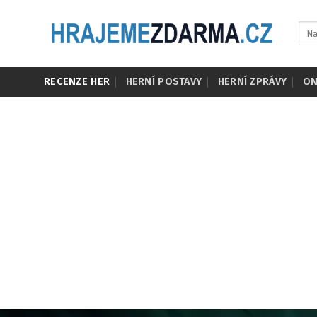
Skip
to
content
RECENZE HER
HERNÍ POSTAVY
HERNÍ ZPRÁVY
ON