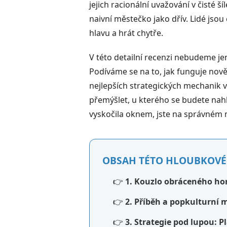
jejich racionální uvažování v čisté š
naivní městečko jako dřív. Lidé jsou
hlavu a hrát chytře.
V této detailní recenzi nebudeme j
Podíváme se na to, jak funguje nově
nejlepších strategických mechanik v
přemýšlet, u kterého se budete nahl
vyskočila oknem, jste na správném mí
OBSAH TÉTO HLOUBKOVÉ
👉
1. Kouzlo obráceného hor
👉
2. Příběh a popkulturní 
👉
3. Strategie pod lupou: P