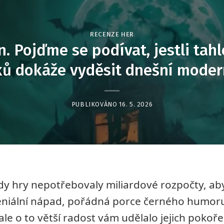
RECENZE HER
n. Pojďme se podívat, jestli tah
ků dokáže vyděsit dnešní moder
PUBLIKOVÁNO
16. 5. 2026
dy hry nepotřebovaly miliardové rozpočty, ab
 geniální nápad, pořádná porce černého humor
ale o to větší radost vám udělalo jejich pokoř