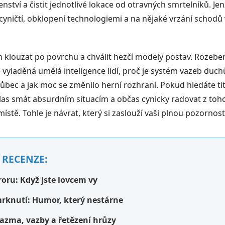
ílenství a čistit jednotlivé lokace od otravných smrtelníků. J
 cyničtí, obklopení technologiemi a na nějaké vrzání schodů
en klouzat po povrchu a chválit hezčí modely postav. Rozeb
 vyladěná umělá inteligence lidí, proč je systém vazeb duch
ůbec a jak moc se změnilo herní rozhraní. Pokud hledáte tit
as smát absurdním situacím a občas cynicky radovat z toho,
stě. Tohle je návrat, který si zaslouží vaši plnou pozornost
 RECENZE:
oru: Když jste lovcem vy
mrknutí: Humor, který nestárne
lazma, vazby a řetězení hrůzy