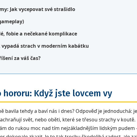
y: Jak vycepovat své strašidlo
 gameplay)
idé, fobie a nečekané komplikace
ak vypadá strach v moderním kabátku
říšení za váš čas?
 hororu: Když jste lovcem vy
ně bavila tehdy a baví nás i dnes? Odpověď je jednoduchá: je
 zachraňují svět, nebo oběti, které se třesou strachy v koutě
vám do rukou moc nad tím nejzákladnějším lidským pudem –
večer dokonale zkazit. Je to tak trochu škodolibá radost, ale