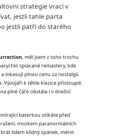
tovní strategie vrací v
t, jestli tahle parta
 jestli patří do starého
urrection
, měl jsem z toho trochu
narychlo splácané remastery, kde
a inkasují plnou cenu za nostalgii.
Vývojáři k téhle klasice přistoupili
na plné čáře obstála i v dnešní
mírající baterkou utíkáte před
m strašení, mozkem paranormálních
e brát lidem klidný spánek, měnit