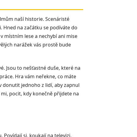
lmům naší historie. Scenáristé
ti. Hned na začátku se podíváte do
h v místním lese a nechybí ani mise
kvělých narážek vás prostě bude
é. Jsou to nešťastné duše, které na
í práce. Hra vám neřekne, co máte
 donutit jednoho z lidí, aby zapnul
 mi, pocit, kdy konečně přijdete na
ovídají si, koukají na televizi,