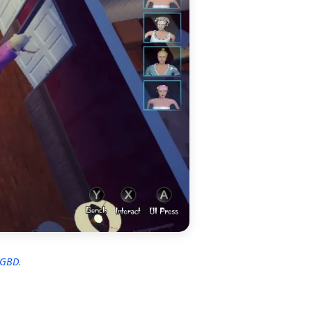
IGBD
.