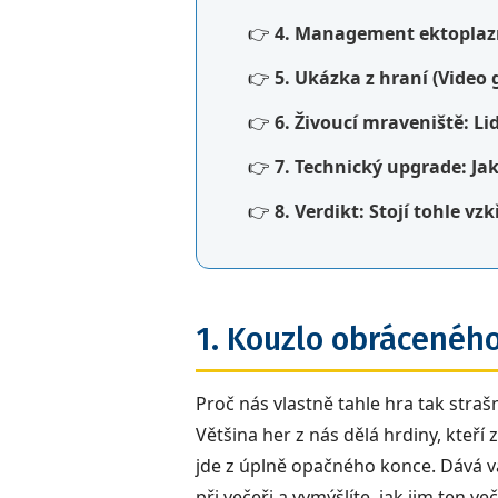
👉
4. Management ektoplazm
👉
5. Ukázka z hraní (Video
👉
6. Živoucí mraveniště: L
👉
7. Technický upgrade: J
👉
8. Verdikt: Stojí tohle vzk
1. Kouzlo obráceného
Proč nás vlastně tahle hra tak straš
Většina her z nás dělá hrdiny, kteří
jde z úplně opačného konce. Dává 
při večeři a vymýšlíte, jak jim ten 