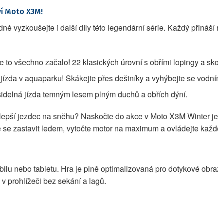
ví Moto X3M!
ě vyzkoušejte i další díly této legendární série. Každý přináší 
e to všechno začalo! 22 klasických úrovní s obřími lopingy a sko
í jízda v aquaparku! Skákejte přes deštníky a vyhýbejte se vodn
ašidelná jízda temným lesem plným duchů a obřích dýní.
nejlepší jezdec na sněhu? Naskočte do akce v Moto X3M Winter j
se zastavit ledem, vytočte motor na maximum a ovládejte každou
bilu nebo tabletu. Hra je plně optimalizovaná pro dotykové obra
 v prohlížeči bez sekání a lagů.