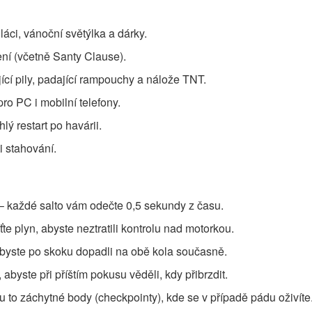
láci, vánoční světýlka a dárky.
ní (včetně Santy Clause).
cí pily, padající rampouchy a nálože TNT.
ro PC i mobilní telefony.
ý restart po havárii.
i stahování.
a – každé salto vám odečte 0,5 sekundy z času.
e plyn, abyste neztratili kontrolu nad motorkou.
abyste po skoku dopadli na obě kola současně.
 abyste při příštím pokusu věděli, kdy přibrzdit.
ou to záchytné body (checkpointy), kde se v případě pádu oživíte