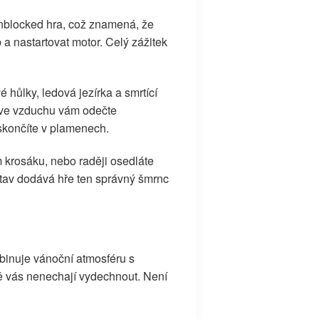
unblocked hra, což znamená, že
 a nastartovat motor. Celý zážitek
hůlky, ledová jezírka a smrtící
to ve vzduchu vám odečte
skončíte v plamenech.
 krosáku, nebo raději osedláte
tav dodává hře ten správný šmrnc
mbinuje vánoční atmosféru s
ě vás nenechají vydechnout. Není