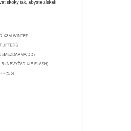
vat skoky tak, abyste získali
O X3M WINTER
PUFFERS
JEMEZDARMA/DD>
L5 (NEVYŽADUJE FLASH)
⭐⭐(5/5)