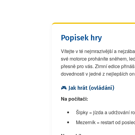
Popisek hry
Vítejte v té nejmrazivější a nejzáb
své motorce proháníte sněhem, led
přesně pro vás. Zimní edice přináš
dovednosti v jedné z nejlepších on
🎮️ Jak hrát (ovládání)
Na počítači:
Šipky = jízda a udržování 
Mezerník = restart od posl