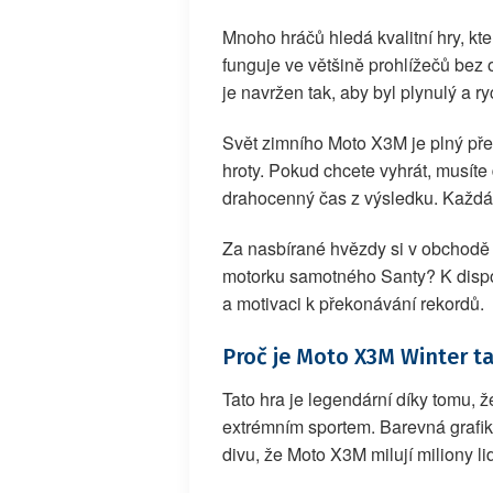
Mnoho hráčů hledá kvalitní hry, kt
funguje ve většině prohlížečů bez o
je navržen tak, aby byl plynulý a ry
Svět zimního Moto X3M je plný přek
hroty. Pokud chcete vyhrát, musíte
drahocenný čas z výsledku. Každá 
Za nasbírané hvězdy si v obchodě m
motorku samotného Santy? K dispoz
a motivaci k překonávání rekordů.
Proč je Moto X3M Winter t
Tato hra je legendární díky tomu, 
extrémním sportem. Barevná grafik
divu, že Moto X3M milují miliony li