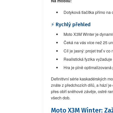
Na mobilu:
Dotyková tlačítka přímo na
⚡ Rychlý přehled
Moto X3M Winter je dynamic
Čeká na vás více než 25 uni
Cíl je jasný: projet trať v c
Realistická fyzika vyžaduje 
Hra je plně optimalizovaná p
Definitivní série kaskadérských mo
znáte z předchozích dílů, a hází j
přes obří sněhové závěje, ostré ra
všech dob.
Moto X3M Winter: Zaž