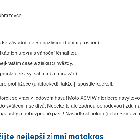
 obrazovce
ká závodní hra v mrazivém zimním prostředí.
kátních úrovní s vánoční tématikou.
o nejkratším čase a získat 3 hvězdy.
precizní skoky, salta a balancování.
ro prohlížeče (unblocked), takže ji spustíte kdekoli.
torek se vrací v ledovém hávu! Moto X3M Winter bere návykovou 
e do sváteční říše divů. Nečekejte ale žádnou pohodovou jízdu na
mpouchy a nebezpečné pasti! Nasaďte si helmu (nebo Santovu čep
ijte nejlepší zimní motokros