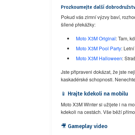
Prozkoumejte další dobrodružst
Pokud vás zimní výzvy baví, rozhodn
šílené překážky:
Moto X3M Original
: Tam, kd
Moto X3M Pool Party
: Letn
Moto X3M Halloween
: Str
Jste připraveni dokázat, že jste 
kaskadérské schopnosti. Nenechte 
📱 Hrajte kdekoli na mobilu
Moto X3M Winter si užijete i na mo
kdekoli na cestách. Vše běží přímo
🎥 Gameplay video