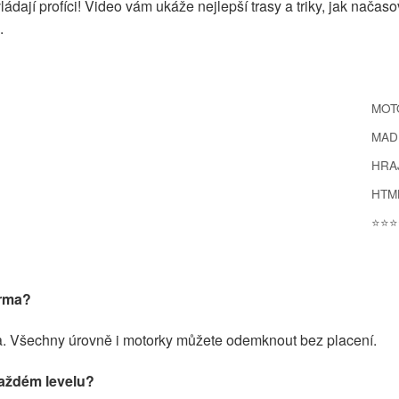
zvládají profíci! Video vám ukáže nejlepší trasy a triky, jak načaso
.
MOT
MAD
HRA
HTM
⭐⭐⭐
arma?
a. Všechny úrovně i motorky můžete odemknout bez placení.
každém levelu?