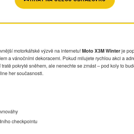
avnější motorkářské výzvě na internetu!
Moto X3M Winter
je pop
em a vánočními dekoracemi. Pokud milujete rychlou akci a adren
í tratě pokryté sněhem, ale nenechte se zmást – pod koly to bude
line her současnosti.
rovnováhy
edního checkpointu