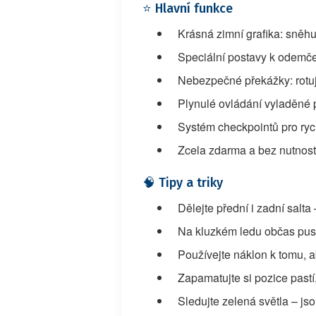
⭐ Hlavní funkce
Krásná zimní grafika: sněhu
Speciální postavy k odemče
Nebezpečné překážky: rotují
Plynulé ovládání vyladěné p
Systém checkpointů pro rychl
Zcela zdarma a bez nutnost
🧠 Tipy a triky
Dělejte přední i zadní salt
Na kluzkém ledu občas pusťt
Používejte náklon k tomu, 
Zapamatujte si pozice pastí,
Sledujte zelená světla – js