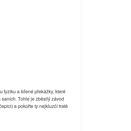
fyziku a šílené překážky, které
 saních. Tohle je zběsilý závod
ici) a pokořte ty nejkluzčí tratě