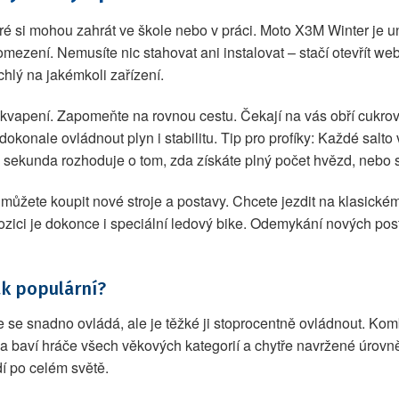
eré si mohou zahrát ve škole nebo v práci. Moto X3M Winter je 
mezení. Nemusíte nic stahovat ani instalovat – stačí otevřít web
chlý na jakémkoli zařízení.
vapení. Zapomeňte na rovnou cestu. Čekají na vás obří cukrové 
 dokonale ovládnout plyn i stabilitu. Tip pro profíky: Každé sal
sekunda rozhoduje o tom, zda získáte plný počet hvězd, nebo 
ůžete koupit nové stroje a postavy. Chcete jezdit na klasickém
ici je dokonce i speciální ledový bike. Odemykání nových pos
ak populární?
že se snadno ovládá, ale je těžké ji stoprocentně ovládnout. Ko
a baví hráče všech věkových kategorií a chytře navržené úrovn
dí po celém světě.