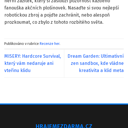
herní zážitek, který si zaslouží pozornost každého
fanouška akčních plošinovek. Nasaďte si svou nejlepší
robotickou zbroj a pojďte zachránit, nebo alespoň
prozkoumat, co zbylo z tohoto rozbitého světa.
Publikováno v rubrice
Recenze her
.
MISERY: Hardcore Survival,
Dream Garden: Ultimativní
který vám nedaruje ani
zen sandbox, kde vládne
vteřinu klidu
kreativita a klid meta
HRAJEMEZDARMA.CZ