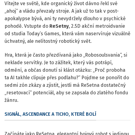
Vítejte ve světě, kde organický život dávno řekl své
„ahoj“ a vládu převzaly stroje. A jak už to tak v post-
apokalypse bývá, ani ty nevydržely dlouho v psychické
pohodě. Vstupte do
ReSetny
, 2.5D akční metroidvanie
od studia Today’s Games, která vám naservíruje vizuálně
úchvatný, ale nelítostný robotický svět.
Hra, která je často přezdívaná jako „Robosoulsvania“, si
neklade servítky. Je to zážitek, který vás potrápí,
odmění, a občas donutí si klást otázku: „Proč proboha
ta AI takhle clipuje přes podlahu?“ Pojďme se ponořit do
sedmi zón zkázy a zjistit, jestli má ReSetna dostatečný
„resetovací“ potenciál, aby se zapsala do zlatého fondu
žánru.
SIGNÁL, ASCENDANCE A TICHO, KTERÉ BOLÍ
Začínáte jako ReSetna, elegantní bojový robot s jedinou