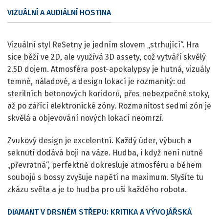
VIZUÁLNÍ A AUDIÁLNÍ HOSTINA
Vizuální styl ReSetny je jedním slovem „strhující“. Hra
sice běží ve 2D, ale využívá 3D assety, což vytváří skvělý
2.5D dojem. Atmosféra post-apokalypsy je hutná, vizuály
temné, náladové, a design lokací je rozmanitý: od
sterilních betonových koridorů, přes nebezpečné stoky,
až po zářící elektronické zóny. Rozmanitost sedmi zón je
skvělá a objevování nových lokací neomrzí.
Zvukový design je excelentní. Každý úder, výbuch a
seknutí dodává boji na váze. Hudba, i když není nutně
„převratná“, perfektně dokresluje atmosféru a během
soubojů s bossy zvyšuje napětí na maximum. Slyšíte tu
zkázu světa a je to hudba pro uši každého robota.
DIAMANT V DRSNÉM STŘEPU: KRITIKA A VÝVOJÁŘSKÁ