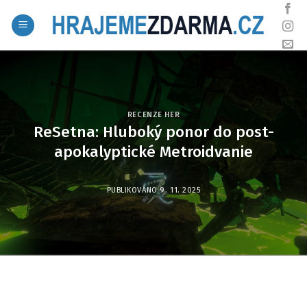
Skip
to
content
RECENZE HER
ReSetna: Hluboký ponor do post-
apokalyptické Metroidvanie
PUBLIKOVÁNO
9. 11. 2025