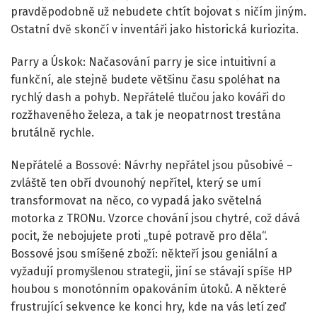
pravděpodobně už nebudete chtít bojovat s ničím jiným.
Ostatní dvě skončí v inventáři jako historická kuriozita.
Parry a Úskok: Načasování parry je sice intuitivní a
funkční, ale stejně budete většinu času spoléhat na
rychlý dash a pohyb. Nepřátelé tlučou jako kováři do
rozžhaveného železa, a tak je neopatrnost trestána
brutálně rychle.
Nepřátelé a Bossové: Návrhy nepřátel jsou působivé –
zvláště ten obří dvounohý nepřítel, který se umí
transformovat na něco, co vypadá jako světelná
motorka z TRONu. Vzorce chování jsou chytré, což dává
pocit, že nebojujete proti „tupé potravě pro děla“.
Bossové jsou smíšené zboží: někteří jsou geniální a
vyžadují promyšlenou strategii, jiní se stávají spíše HP
houbou s monotónním opakováním útoků. A některé
frustrující sekvence ke konci hry, kde na vás letí zeď