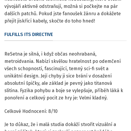
vývojáři aktivně odstraňují, možná si počkejte na pár
dalších patchů. Pokud jste fanoušek žánru a dokážete
přejít jiskřící kabely, skočte do toho hned!
FULFILLS ITS DIRECTIVE
ReSetna je silná, i když občas neohrabaná,
metroidvania. Nabízí skvělou hratelnost po odemčení
všech schopností, fascinující, temný sci-fi svět a
unikátní design. Její chyby ji sice brání v dosažení
absolutní špičky, ale základ je pevný jako titanová
slitina. Fyzika pohybu a boje se vylepšuje, příběh láká k
ponoření a celkový pocit ze hry je: Velmi kladný.
Celkové Hodnocení: 8/10
Je to důkaz, že i malá studia dokáží stvořit vizuální a