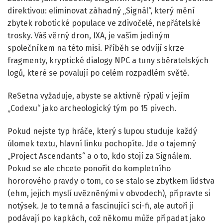
direktivou: eliminovat záhadný „Signál“, který mění
zbytek robotické populace ve zdivočelé, nepřátelské
trosky. Váš věrný dron, IXA, je vaším jediným
společníkem na této misi. Příběh se odvíjí skrze
fragmenty, kryptické dialogy NPC a tuny sběratelských
logů, které se povalují po celém rozpadlém světě.
ReSetna vyžaduje, abyste se aktivně rýpali v jejím
„Codexu“ jako archeologický tým po 15 pivech.
Pokud nejste typ hráče, který s lupou studuje každý
úlomek textu, hlavní linku pochopíte. Jde o tajemný
„Project Ascendants“ a o to, kdo stojí za Signálem.
Pokud se ale chcete ponořit do kompletního
hororového pravdy o tom, co se stalo se zbytkem lidstva
(ehm, jejich myslí uvězněnými v obvodech), připravte si
notýsek. Je to temná a fascinující sci-fi, ale autoři ji
podávají po kapkách, což někomu může připadat jako