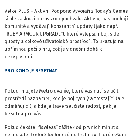
Velké PLUS – Aktivní Podpora: Vývojáři z Today’s Games
si ale zaslouží obrovskou pochvalu. Aktivně naslouchají
komunitě a vydávají konstantní updaty (jako např.
„RUBY ARMOUR UPGRADE“), které vylepšují boj, side
questy a celkové uživatelské prostředí. To ukazuje na
upřímnou péči o hru, což je v dnešní době k
nezaplacení.
PRO KOHO JE RESETNA?
Pokud milujete Metroidvanie, které vás nutí se učit
prostředí nazpaměť, kde je boj rychlý a trestající (ale
odměňující), a kde je traversal čistá radost, pak je
ReSetna pro vás.
Pokud čekáte „flawless“ zážitek od prvních minut a
nesnesete drobné technické nedostatky, které ovšem