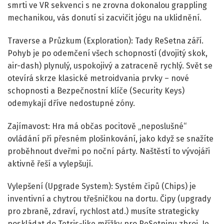
smrti ve VR sekvenci s ne zrovna dokonalou grappling
mechanikou, vás donutí si zacvičit jógu na uklidnění.
Traverse a Průzkum (Exploration): Tady ReSetna září.
Pohyb je po odemčení všech schopností (dvojitý skok,
air-dash) plynulý, uspokojivý a zatraceně rychlý. Svět se
otevírá skrze klasické metroidvania prvky – nové
schopnosti a Bezpečnostní klíče (Security Keys)
odemykají dříve nedostupné zóny.
Zajímavost: Hra má občas pocitově „neposlušné“
ovládání při přesném plošinkování, jako když se snažíte
proběhnout dveřmi po noční párty. Naštěstí to vývojáři
aktivně řeší a vylepšují.
Vylepšení (Upgrade System): Systém čipů (Chips) je
inventivní a chytrou třešničkou na dortu. Čipy (upgrady
pro zbraně, zdraví, rychlost atd.) musíte strategicky
poskládat do Tetris-like mřížky pro ReSetninu zbroj. Je