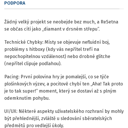
PODPORA
Žádný velký projekt se neobejde bez much, a ReSetna
se občas cítí jako „diamant v drsném střepu“.
Technické Chybky: Místy se objevuje nefluidní boj,
problémy s hitboxy (kdy vás nepřítel trefí na
nepochopitelnou vzdálenost) nebo drobné glitche
(nepřítel clipuje podlahou).
Pacing: První polovina hry je pomalejší, co se týče
plošinkových výzev, a pocitově chybí ten „Aha! Tak proto
je to tak super!“ moment, který se dostaví až s plným
odemknutím pohybu.
UI/UX: Některé aspekty uživatelského rozhraní by mohly
být přehlednější, zvláště u sledování sběratelských
předmětů pro vedlejší úkoly.