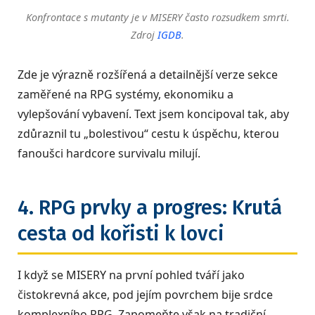
Konfrontace s mutanty je v MISERY často rozsudkem smrti.
Zdroj
IGDB
.
Zde je výrazně rozšířená a detailnější verze sekce
zaměřené na RPG systémy, ekonomiku a
vylepšování vybavení. Text jsem koncipoval tak, aby
zdůraznil tu „bolestivou“ cestu k úspěchu, kterou
fanoušci hardcore survivalu milují.
4. RPG prvky a progres: Krutá
cesta od kořisti k lovci
I když se MISERY na první pohled tváří jako
čistokrevná akce, pod jejím povrchem bije srdce
komplexního RPG. Zapomeňte však na tradiční