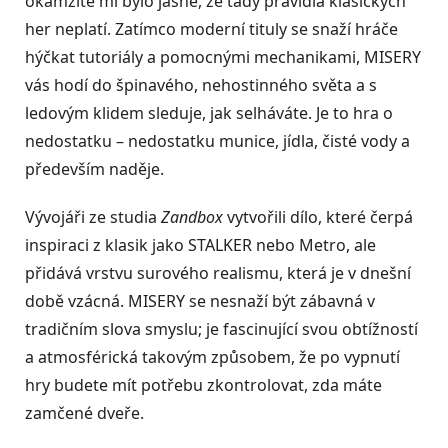
okamžitě mi bylo jasné, že tady pravidla klasických
her neplatí. Zatímco moderní tituly se snaží hráče
hýčkat tutoriály a pomocnými mechanikami, MISERY
vás hodí do špinavého, nehostinného světa a s
ledovým klidem sleduje, jak selháváte. Je to hra o
nedostatku – nedostatku munice, jídla, čisté vody a
především naděje.
Vývojáři ze studia
Zandbox
vytvořili dílo, které čerpá
inspiraci z klasik jako STALKER nebo Metro, ale
přidává vrstvu surového realismu, která je v dnešní
době vzácná. MISERY se nesnaží být zábavná v
tradičním slova smyslu; je fascinující svou obtížností
a atmosférická takovým způsobem, že po vypnutí
hry budete mít potřebu zkontrolovat, zda máte
zamčené dveře.