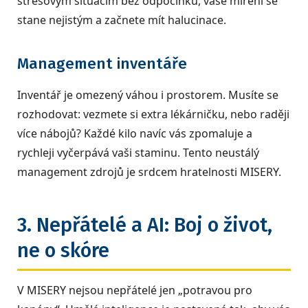
stresovým situacím bez odpočinku, vaše míření se
stane nejistým a začnete mít halucinace.
Management inventáře
Inventář je omezený váhou i prostorem. Musíte se
rozhodovat: vezmete si extra lékárničku, nebo raději
více nábojů? Každé kilo navíc vás zpomaluje a
rychleji vyčerpává vaši staminu. Tento neustálý
management zdrojů je srdcem hratelnosti MISERY.
3. Nepřátelé a AI: Boj o život,
ne o skóre
V MISERY nejsou nepřátelé jen „potravou pro