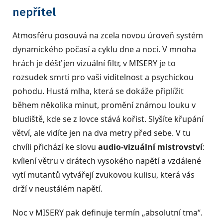
nepřítel
Atmosféru posouvá na zcela novou úroveň systém
dynamického počasí a cyklu dne a noci. V mnoha
hrách je déšť jen vizuální filtr, v MISERY je to
rozsudek smrti pro vaši viditelnost a psychickou
pohodu. Hustá mlha, která se dokáže připlížit
během několika minut, promění známou louku v
bludiště, kde se z lovce stává kořist. Slyšíte křupání
větví, ale vidíte jen na dva metry před sebe. V tu
chvíli přichází ke slovu
audio-vizuální mistrovství
:
kvílení větru v drátech vysokého napětí a vzdálené
vytí mutantů vytvářejí zvukovou kulisu, která vás
drží v neustálém napětí.
Noc v MISERY pak definuje termín „absolutní tma“.