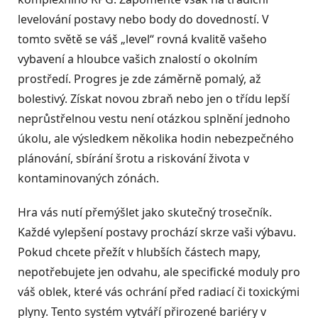
levelování postavy nebo body do dovedností. V
tomto světě se váš „level“ rovná kvalitě vašeho
vybavení a hloubce vašich znalostí o okolním
prostředí. Progres je zde záměrně pomalý, až
bolestivý. Získat novou zbraň nebo jen o třídu lepší
neprůstřelnou vestu není otázkou splnění jednoho
úkolu, ale výsledkem několika hodin nebezpečného
plánování, sbírání šrotu a riskování života v
kontaminovaných zónách.
Hra vás nutí přemýšlet jako skutečný trosečník.
Každé vylepšení postavy prochází skrze vaši výbavu.
Pokud chcete přežít v hlubších částech mapy,
nepotřebujete jen odvahu, ale specifické moduly pro
váš oblek, které vás ochrání před radiací či toxickými
plyny. Tento systém vytváří přirozené bariéry v