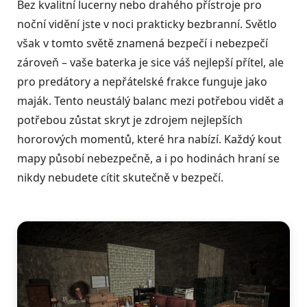
Bez kvalitní lucerny nebo drahého přístroje pro
noční vidění jste v noci prakticky bezbranní. Světlo
však v tomto světě znamená bezpečí i nebezpečí
zároveň – vaše baterka je sice váš nejlepší přítel, ale
pro predátory a nepřátelské frakce funguje jako
maják. Tento neustálý balanc mezi potřebou vidět a
potřebou zůstat skryt je zdrojem nejlepších
hororových momentů, které hra nabízí. Každý kout
mapy působí nebezpečně, a i po hodinách hraní se
nikdy nebudete cítit skutečně v bezpečí.