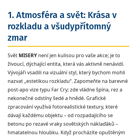
1. Atmosféra a svět: Krása v
rozkladu a všudypřítomný
zmar
Svět
MISERY
není jen kulisou pro vaše akce; je to
živoucí, dýchající entita, která vás aktivně nenávidí.
Vývojáři vsadili na vizuální styl, který bychom mohli
nazvat „estetikou rozkladu“. Zapomeňte na barevné
post-apo vize typu Far Cry; zde vládne špína, rez a
nekonečné odstíny šedé a hnědé. Grafické
zpracování využívá fotorealistické textury, které
dávají každému objektu – od rozpadajícího se
betonu po rezavé vraky sovětských náklaďáků –
hmatatelnou hloubku. Když procházíte opuštěným