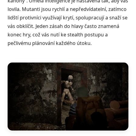
kanóny“. Umělá inteligence je nastavená tak, aby vás
lovila. Mutanti jsou rychlí a nepředvídatelní, zatímco
lidští protivníci využívají krytí, spolupracují a snaží se
vás obklíčit. Jeden zásah do hlavy často znamená
konec hry, což vás nutí ke stealth postupu a
pečlivému plánování každého útoku.