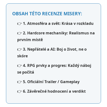
OBSAH TÉTO RECENZE MISERY:
👉
1. Atmosféra a svět: Krása v rozkladu
👉
2. Hardcore mechaniky: Realismus na
prvním místě
👉
3. Nepřátelé a AI: Boj o život, ne o
skóre
👉
4. RPG prvky a progres: Každý náboj
se počítá
👉
5. Oficiální Trailer / Gameplay
👉
6. Závěrečné hodnocení a verdikt