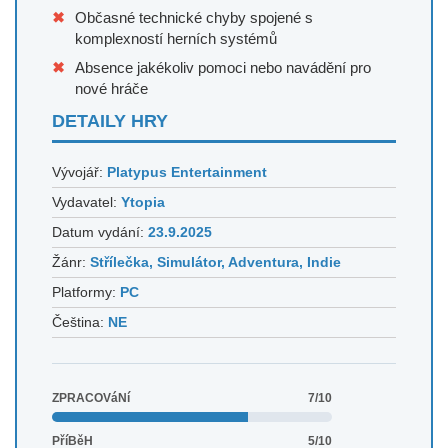
Občasné technické chyby spojené s
komplexností herních systémů
Absence jakékoliv pomoci nebo navádění pro
nové hráče
DETAILY HRY
Vývojář:
Platypus Entertainment
Vydavatel:
Ytopia
Datum vydání:
23.9.2025
Žánr:
Střílečka, Simulátor, Adventura, Indie
Platformy:
PC
Čeština:
NE
ZPRACOVáNí
7/10
PříBěH
5/10