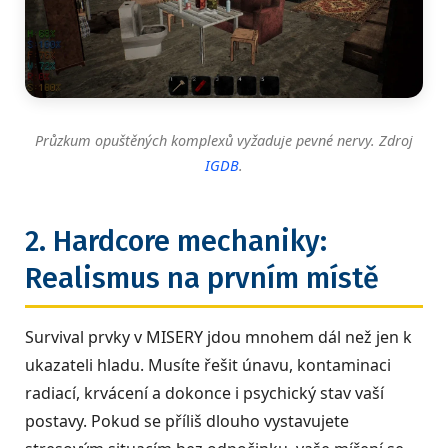
Průzkum opuštěných komplexů vyžaduje pevné nervy. Zdroj
IGDB
.
2. Hardcore mechaniky:
Realismus na prvním místě
Survival prvky v MISERY jdou mnohem dál než jen k
ukazateli hladu. Musíte řešit únavu, kontaminaci
radiací, krvácení a dokonce i psychický stav vaší
postavy. Pokud se příliš dlouho vystavujete