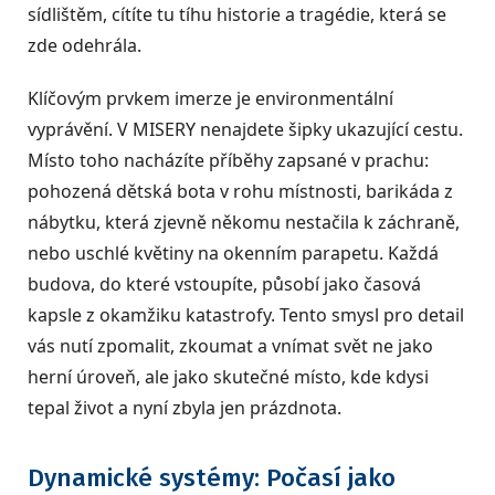
sídlištěm, cítíte tu tíhu historie a tragédie, která se
zde odehrála.
Klíčovým prvkem imerze je environmentální
vyprávění. V MISERY nenajdete šipky ukazující cestu.
Místo toho nacházíte příběhy zapsané v prachu:
pohozená dětská bota v rohu místnosti, barikáda z
nábytku, která zjevně někomu nestačila k záchraně,
nebo uschlé květiny na okenním parapetu. Každá
budova, do které vstoupíte, působí jako časová
kapsle z okamžiku katastrofy. Tento smysl pro detail
vás nutí zpomalit, zkoumat a vnímat svět ne jako
herní úroveň, ale jako skutečné místo, kde kdysi
tepal život a nyní zbyla jen prázdnota.
Dynamické systémy: Počasí jako