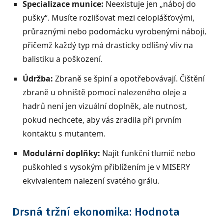
Specializace munice:
Neexistuje jen „náboj do
pušky“. Musíte rozlišovat mezi celoplášťovými,
průraznými nebo podomácku vyrobenými náboji,
přičemž každý typ má drasticky odlišný vliv na
balistiku a poškození.
Údržba:
Zbraně se špiní a opotřebovávají. Čištění
zbraně u ohniště pomocí nalezeného oleje a
hadrů není jen vizuální doplněk, ale nutnost,
pokud nechcete, aby vás zradila při prvním
kontaktu s mutantem.
Modulární doplňky:
Najít funkční tlumič nebo
puškohled s vysokým přiblížením je v MISERY
ekvivalentem nalezení svatého grálu.
Drsná tržní ekonomika: Hodnota